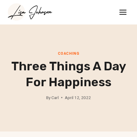
Skip
to
content
COACHING
Three Things A Day
For Happiness
By
Carl
April 12, 2022